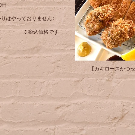
0円
帰りはやっておりません〉
込価格です
​【カキロースかつセ