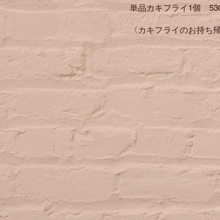
単品カキフライ1個 53
​〈カキフライのお持ち
​ ※税