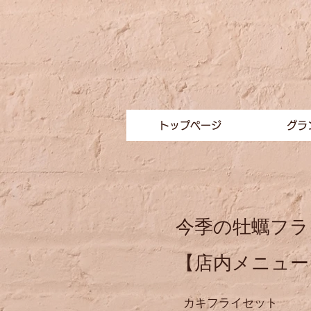
トップページ
グラ
​今季の牡蠣フ
​【店内メニュー
カキフライセッ